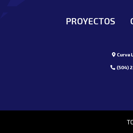
PROYECTOS
Curva L
(504) 
T