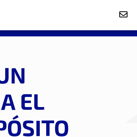
 UN
A EL
PÓSITO