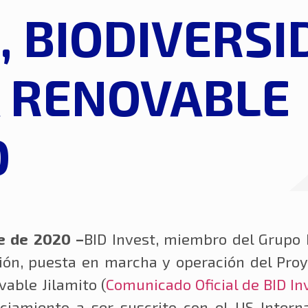
, BIODIVERSI
 RENOVABLE
O
e de 2020 –
BID Invest, miembro del Grupo 
ción, puesta en marcha y operación del Pro
able Jilamito (
Comunicado Oficial de BID In
ciamiento a ser suscrito con el US Intern