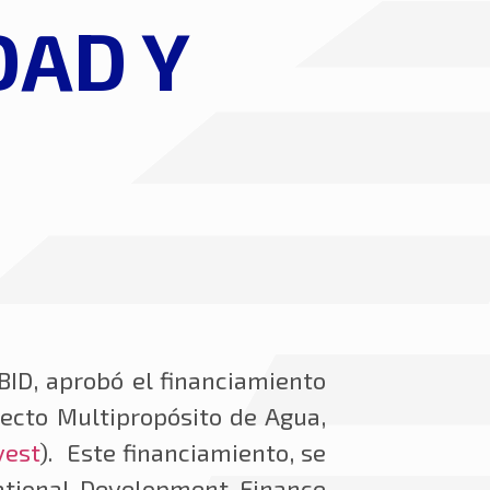
DAD Y
BID, aprobó
el financiamiento
yecto Multipropósito de Agua,
vest
).
Este financiamiento, se
ational Development Finance