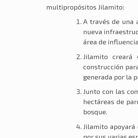
multipropósitos Jilamito:
A través de una 
nueva infraestruc
área de influencia
Jilamito creará
construcción para
generada por la p
Junto con las com
hectáreas de par
bosque.
Jilamito apoyará 
por sus varias es